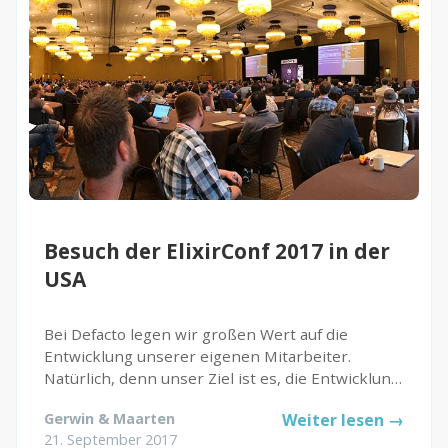
Besuch der ElixirConf 2017 in der
USA
Bei Defacto legen wir großen Wert auf die
Entwicklung unserer eigenen Mitarbeiter.
Natürlich, denn unser Ziel ist es, die Entwicklung
von Menschen zu fördern. Allerdings kann es
Gerwin & Maarten
Weiter lesen →
manchmal schwierig sein, die Zeit und das
21. September 2017
Engagement zu finden, genau...