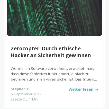
Zerocopter: Durch ethische
Hacker an Sicherheit gewinnen
Wenn man Software verwendet, erwartet man,
dass diese fehlerfrei funktioniert, einfach zu
bedienen und allen voran sicher ist. Das Internet
ist für Jeden und man kann heutzutage auch alles
Stéphanie
Weiter lesen →
dort finden. Daher ist es wichtig, dass keine
6. September 2017
Daten versehentlich...
Lesezeit: ± 1 Min.