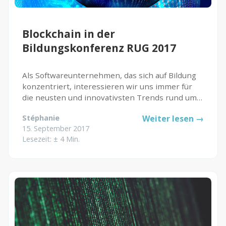
Blockchain in der
Bildungskonferenz RUG 2017
Als Softwareunternehmen, das sich auf Bildung
konzentriert, interessieren wir uns immer für
die neusten und innovativsten Trends rund ums
Lernen und sicheres Datenmanagement. Denn
Stéphanie
Weiter lesen →
auch für unsere Kunden aus den Bereichen
15. September 2017
Krankenhaus und anderen Einrichtungen...
Lesezeit: ± 4 Min.