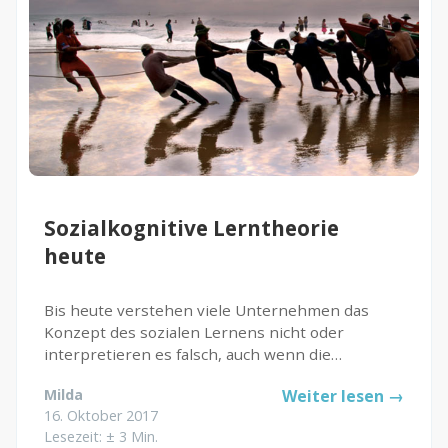
Sozialkognitive Lerntheorie
heute
Bis heute verstehen viele Unternehmen das
Konzept des sozialen Lernens nicht oder
interpretieren es falsch, auch wenn die
sozialkognitive Lerntheorie schon aus den 60er
Milda
Weiter lesen →
Jahren stammt. Soll ich Ihnen mal was Lustiges
16. Oktober 2017
verraten? Das erste iPhone kam 2007...
Lesezeit: ± 3 Min.