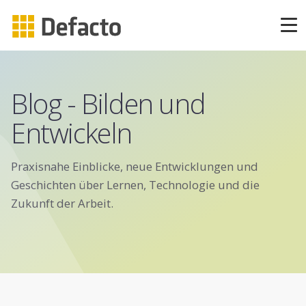
Produkte
CAPP Learning
Blog - Bilden und
Entwickeln
CAPP Compliance
CAPP Compliance API
Praxisnahe Einblicke, neue Entwicklungen und
Geschichten über Lernen, Technologie und die
Zukunft der Arbeit.
CAPP Quizzes
CAPP Agile Learning
CAPP Open Courses