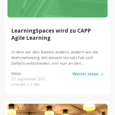
LearningSpaces wird zu CAPP
Agile Learning
In dem wir den Namen ändern, ändern wir die
Wahrnehmung. Mit diesem Vorsatz hat sich
Defacto entschieden, von nun an den
Herstellungsprozess von Software aus einer
Milda
Weiter lesen →
anderen Perspektive aus zu verfolgen. Für uns
25. September 2017
ist Softwareentwicklung mehr, als nur...
Lesezeit: ± 3 Min.