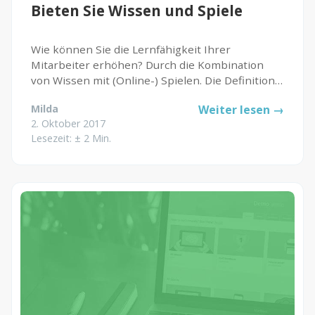
Bieten Sie Wissen und Spiele
Wie können Sie die Lernfähigkeit Ihrer
Mitarbeiter erhöhen? Durch die Kombination
von Wissen mit (Online-) Spielen. Die Definition: :
Der moderne Lerner – eine Person, die lernen
Milda
Weiter lesen →
möchte was und wann sie will. Oder jemand, der
2. Oktober 2017
sich leicht ablenken...
Lesezeit: ± 2 Min.