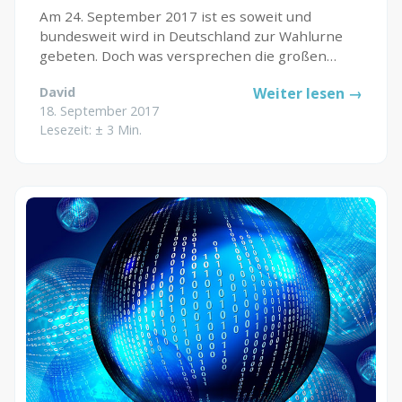
Am 24. September 2017 ist es soweit und
bundesweit wird in Deutschland zur Wahlurne
gebeten. Doch was versprechen die großen
Parteien für das Gesundheitswesen in
David
Weiter lesen →
Deutschland? Wie wird die Digitalisierung
18. September 2017
voranschreiten? Wir haben uns mit der
Lesezeit: ± 3 Min.
Thematik...