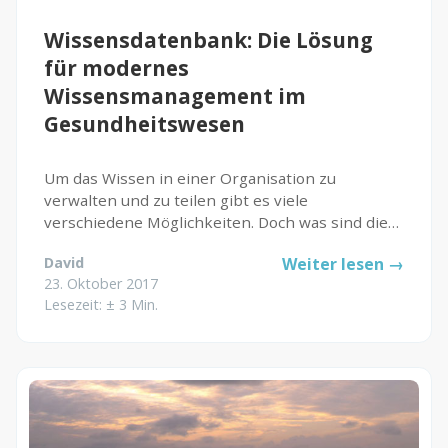
Kunden
Wissensdatenbank: Die Lösung
Kundenstamm
für modernes
Cases
Wissensmanagement im
Gesundheitswesen
Defacto
Um das Wissen in einer Organisation zu
Über Uns
verwalten und zu teilen gibt es viele
verschiedene Möglichkeiten. Doch was sind die
Blog
Vorteile von innerbetrieblichem
Themen
David
Weiter lesen →
Wissensmanagement? Welche Alternativen gibt
23. Oktober 2017
es und worauf sollte ich achten? Anhand von
Open Source
Lesezeit: ± 3 Min.
einem...
Jobs
Kontakt