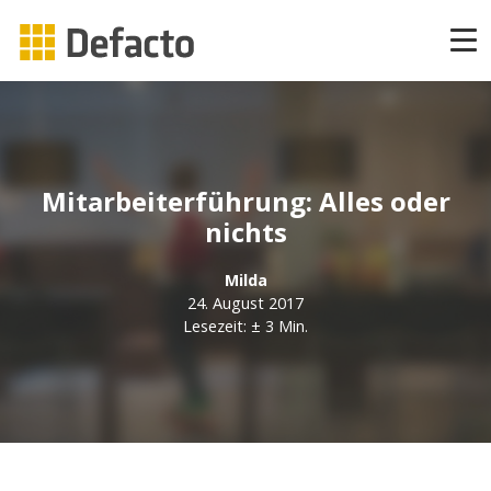
Produkte
CAPP Learning
Mitarbeiterführung: Alles oder
CAPP Compliance
nichts
CAPP Compliance API
Milda
24. August 2017
CAPP Quizzes
Lesezeit: ± 3 Min.
CAPP Agile Learning
CAPP Open Courses