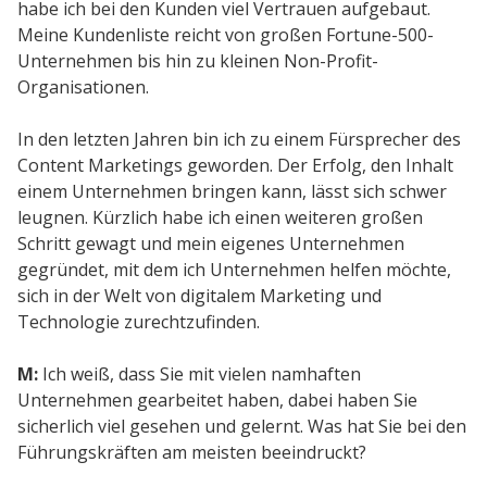
Kunden
habe ich bei den Kunden viel Vertrauen aufgebaut.
Meine Kundenliste reicht von großen Fortune-500-
Kundenstamm
Unternehmen bis hin zu kleinen Non-Profit-
Cases
Organisationen.
In den letzten Jahren bin ich zu einem Fürsprecher des
Content Marketings geworden. Der Erfolg, den Inhalt
Defacto
einem Unternehmen bringen kann, lässt sich schwer
Über Uns
leugnen. Kürzlich habe ich einen weiteren großen
Schritt gewagt und mein eigenes Unternehmen
Blog
gegründet, mit dem ich Unternehmen helfen möchte,
Themen
sich in der Welt von digitalem Marketing und
Technologie zurechtzufinden.
Open Source
Jobs
M:
Ich weiß, dass Sie mit vielen namhaften
Kontakt
Unternehmen gearbeitet haben, dabei haben Sie
sicherlich viel gesehen und gelernt. Was hat Sie bei den
Führungskräften am meisten beeindruckt?