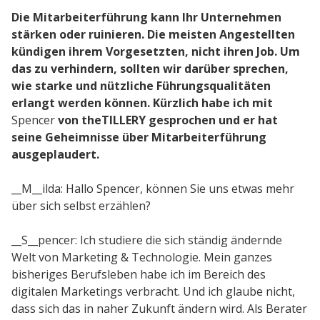
Die Mitarbeiterführung kann Ihr Unternehmen
stärken oder ruinieren. Die meisten Angestellten
Lösungen
kündigen ihrem Vorgesetzten, nicht ihren Job. Um
das zu verhindern, sollten wir darüber sprechen,
Gesundheitswesen
wie starke und nützliche Führungsqualitäten
Performance Support
erlangt werden können. Kürzlich habe ich mit
Spencer
von theTILLERY gesprochen und er hat
seine Geheimnisse über Mitarbeiterführung
ausgeplaudert.
Service
Implementierungen
__M__ilda: Hallo Spencer, können Sie uns etwas mehr
über sich selbst erzählen?
Hosting & Sicherheit
Schnittstellen
__S__pencer: Ich studiere die sich ständig ändernde
Welt von Marketing & Technologie. Mein ganzes
E-Learning
bisheriges Berufsleben habe ich im Bereich des
digitalen Marketings verbracht. Und ich glaube nicht,
dass sich das in naher Zukunft ändern wird. Als Berater