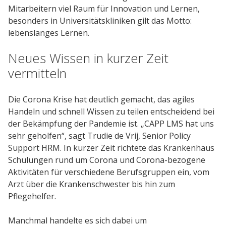
Kunden
Mitarbeitern viel Raum für Innovation und Lernen,
besonders in Universitätskliniken gilt das Motto:
Kundenstamm
lebenslanges Lernen.
Cases
Neues Wissen in kurzer Zeit
vermitteln
Defacto
Über Uns
Die Corona Krise hat deutlich gemacht, das agiles
Handeln und schnell Wissen zu teilen entscheidend bei
Blog
der Bekämpfung der Pandemie ist. „CAPP LMS hat uns
Themen
sehr geholfen“, sagt Trudie de Vrij, Senior Policy
Support HRM. In kurzer Zeit richtete das Krankenhaus
Open Source
Schulungen rund um Corona und Corona-bezogene
Jobs
Aktivitäten für verschiedene Berufsgruppen ein, vom
Kontakt
Arzt über die Krankenschwester bis hin zum
Pflegehelfer.
Manchmal handelte es sich dabei um