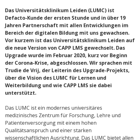
Das Universitätsklinikum Leiden (LUMC) ist
Defacto-Kunde der ersten Stunde und in über 19
Lösungen
Jahren Partnerschaft mit allen Entwicklungen im
Gesundheitswesen
Bereich der digitalen Bildung mit uns gewachsen.
Vor kurzem ist das Universitätsklinikum Leiden auf
Performance Support
die neue Version von CAPP LMS gewechselt. Das
Upgrade wurde im Februar 2020, kurz vor Beginn
der Corona-Krise, abgeschlossen. Wir sprachen mit
Service
Trudie de Vrij, der Leiterin des Upgrade-Projekts,
über die Vision des LUMC für Lernen und
Implementierungen
Weiterbildung und wie CAPP LMS sie dabei
unterstützt.
Hosting & Sicherheit
Schnittstellen
Das LUMC ist ein modernes universitäres
medizinisches Zentrum für Forschung, Lehre und
E-Learning
Patientenversorgung mit einem hohen
Qualitätsanspruch und einer starken
wissenschaftlichen Ausrichtung. Das LUMC bietet allen