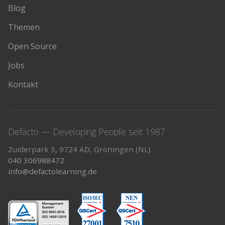
Blog
Themen
Open Source
Jobs
Kontakt
Defacto — Developing People seit 1987
Zuiderpark 3, 9724 AD, Groningen (NL)
040 306988472
info@defactolearning.de