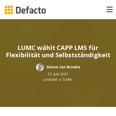
Produkte
CAPP Learning
LUMC wählt CAPP LMS für
CAPP Compliance
Flexibilität und Selbstständigkeit
CAPP Compliance API
Simon ten Broeke
15. Juni 2021
CAPP Quizzes
Lesezeit: ± 5 Min.
CAPP Agile Learning
CAPP Open Courses