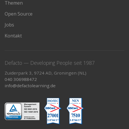
Themen
Open Source
Jobs
Kontakt
Defacto — Developing People seit 1987
Zuiderpark 3, 9724 AD, Groningen (NL)
040 306988472
info@defactolearning.de