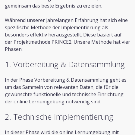
Kunden
gemeinsam das beste Ergebnis zu erzielen.
Kundenstamm
Während unserer jahrelangen Erfahrung hat sich eine
Cases
spezifische Methode der Implementierung als
besonders effektiv herausgestellt. Diese basiert auf
der Projektmethode PRINCE2. Unsere Methode hat vier
Defacto
Phasen:
Über Uns
1. Vorbereitung & Datensammlung
Blog
Themen
In der Phase Vorbereitung & Datensammlung geht es
um das Sammeln von relevanten Daten, die für die
Open Source
gewünschte funktionelle und technische Einrichtung
Jobs
der online Lernumgebung notwendig sind.
Kontakt
2. Technische Implementierung
In dieser Phase wird die online Lernumgebung mit