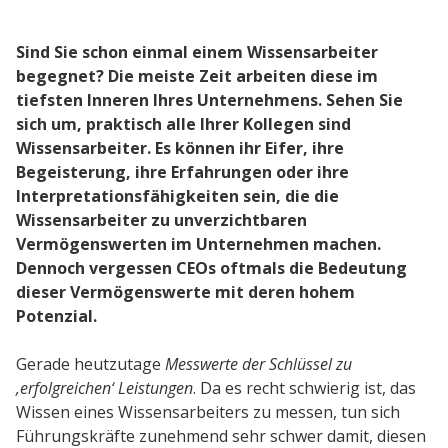
Sind Sie schon einmal einem Wissensarbeiter
Lösungen
begegnet? Die meiste Zeit arbeiten diese im
Gesundheitswesen
tiefsten Inneren Ihres Unternehmens. Sehen Sie
sich um, praktisch alle Ihrer Kollegen sind
Performance Support
Wissensarbeiter. Es können ihr Eifer, ihre
Begeisterung, ihre Erfahrungen oder ihre
Interpretationsfähigkeiten sein, die die
Wissensarbeiter zu unverzichtbaren
Service
Vermögenswerten im Unternehmen machen.
Implementierungen
Dennoch vergessen CEOs oftmals die Bedeutung
dieser Vermögenswerte mit deren hohem
Hosting & Sicherheit
Potenzial.
Schnittstellen
Gerade heutzutage
Messwerte der Schlüssel zu
E-Learning
‚erfolgreichen‘ Leistungen
. Da es recht schwierig ist, das
Wissen eines Wissensarbeiters zu messen, tun sich
Führungskräfte zunehmend sehr schwer damit, diesen