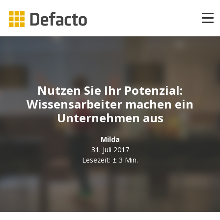
Produkte
CAPP Learning
Nutzen Sie Ihr Potenzial:
CAPP Compliance
Wissensarbeiter machen ein
Unternehmen aus
CAPP Compliance API
Milda
CAPP Quizzes
31. Juli 2017
Lesezeit: ± 3 Min.
CAPP Agile Learning
CAPP Open Courses