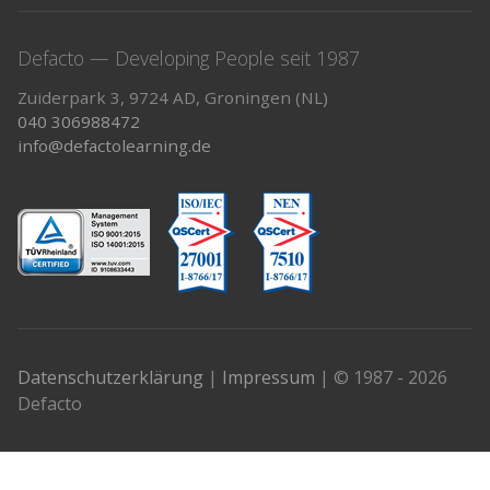
Defacto — Developing People seit 1987
Zuiderpark 3, 9724 AD, Groningen (NL)
040 306988472
info@defactolearning.de
Datenschutzerklärung
|
Impressum
| © 1987 - 2026
Defacto