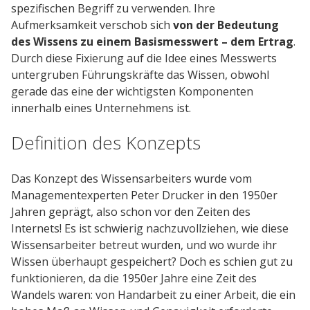
Kunden
spezifischen Begriff zu verwenden. Ihre
Aufmerksamkeit verschob sich
von der Bedeutung
Kundenstamm
des Wissens zu einem Basismesswert – dem Ertrag
.
Cases
Durch diese Fixierung auf die Idee eines Messwerts
untergruben Führungskräfte das Wissen, obwohl
gerade das eine der wichtigsten Komponenten
innerhalb eines Unternehmens ist.
Defacto
Über Uns
Definition des Konzepts
Blog
Das Konzept des Wissensarbeiters wurde vom
Themen
Managementexperten Peter Drucker in den 1950er
Open Source
Jahren geprägt, also schon vor den Zeiten des
Internets! Es ist schwierig nachzuvollziehen, wie diese
Jobs
Wissensarbeiter betreut wurden, und wo wurde ihr
Kontakt
Wissen überhaupt gespeichert? Doch es schien gut zu
funktionieren, da die 1950er Jahre eine Zeit des
Wandels waren: von Handarbeit zu einer Arbeit, die ein