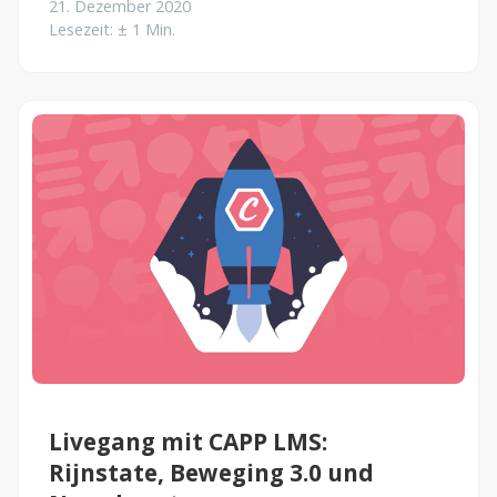
21. Dezember 2020
Einsatz von CAPP LMS hilft effektiv...
Lesezeit: ± 1 Min.
Livegang mit CAPP LMS:
Rijnstate, Beweging 3.0 und