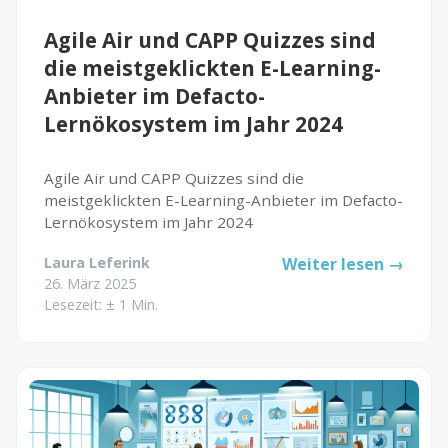
Kunden
Agile Air und CAPP Quizzes sind
Kundenstamm
die meistgeklickten E-Learning-
Cases
Anbieter im Defacto-
Lernökosystem im Jahr 2024
Defacto
Agile Air und CAPP Quizzes sind die
Über Uns
meistgeklickten E-Learning-Anbieter im Defacto-
Lernökosystem im Jahr 2024
Blog
Themen
Laura Leferink
Weiter lesen →
26. März 2025
Open Source
Lesezeit: ± 1 Min.
Jobs
Kontakt