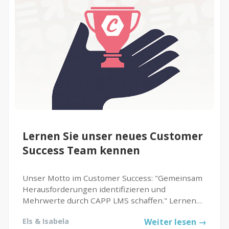
Lernen Sie unser neues Customer
Success Team kennen
Unser Motto im Customer Success: "Gemeinsam
Herausforderungen identifizieren und
Mehrwerte durch CAPP LMS schaffen." Lernen
Sie das neue Team kennen und welche Vorteile
Els & Isabela
Weiter lesen →
Sie als Kunde in Zukunft haben. Der richtige