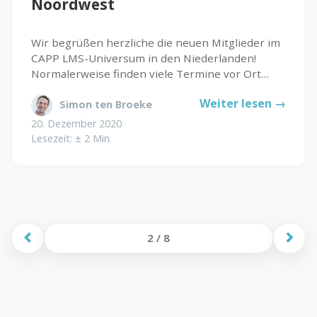
Noordwest
Wir begrüßen herzliche die neuen Mitglieder im
CAPP LMS-Universum in den Niederlanden!
Normalerweise finden viele Termine vor Ort
beim Kunden statt, um die Implementierung von
Weiter lesen →
Simon ten Broeke
CAPP LMS zu koordinieren. In 2020 haben wir
fast alle Termine virtuell realisiert...
20. Dezember 2020
Lesezeit: ± 2 Min.
2 / 8