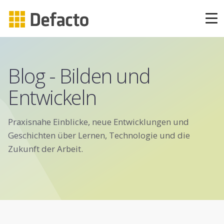
Produkte
CAPP Learning
Blog - Bilden und
Entwickeln
CAPP Compliance
CAPP Compliance API
Praxisnahe Einblicke, neue Entwicklungen und
Geschichten über Lernen, Technologie und die
Zukunft der Arbeit.
CAPP Quizzes
CAPP Agile Learning
CAPP Open Courses