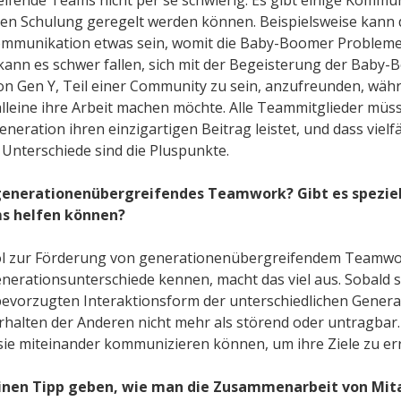
inen Schulung geregelt werden können. Beispielsweise kann
 Kommunikation etwas sein, womit die Baby-Boomer Problem
ann es schwer fallen, sich mit der Begeisterung der Baby
n Gen Y, Teil einer Community zu sein, anzufreunden, währ
alleine ihre Arbeit machen möchte. Alle Teammitglieder müs
eneration ihren einzigartigen Beitrag leistet, und dass viel
e Unterschiede sind die Pluspunkte.
 generationenübergreifendes Teamwork? Gibt es spezie
ms helfen können?
ool zur Förderung von generationenübergreifendem Teamwor
enerationsunterschiede kennen, macht das viel aus. Sobald s
evorzugten Interaktionsform der unterschiedlichen Genera
rhalten der Anderen nicht mehr als störend oder untragbar
 sie miteinander kommunizieren können, um ihre Ziele zu er
einen Tipp geben, wie man die Zusammenarbeit von Mit