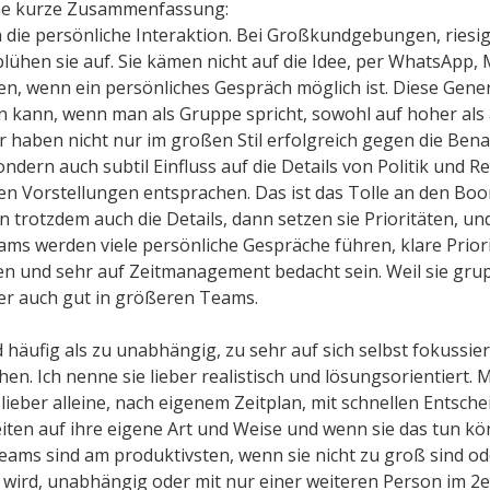
ine kurze Zusammenfassung:
ie persönliche Interaktion. Bei Großkundgebungen, riesi
blühen sie auf. Sie kämen nicht auf die Idee, per WhatsApp,
n, wenn ein persönliches Gespräch möglich ist. Diese Gener
n kann, wenn man als Gruppe spricht, sowohl auf hoher als a
er haben nicht nur im großen Stil erfolgreich gegen die Ben
ondern auch subtil Einfluss auf die Details von Politik und
ren Vorstellungen entsprachen. Das ist das Tolle an den Boo
 trotzdem auch die Details, dann setzen sie Prioritäten, u
Teams werden viele persönliche Gespräche führen, klare Prio
en und sehr auf Zeitmanagement bedacht sein. Weil sie grup
r auch gut in größeren Teams.
 häufig als zu unabhängig, zu sehr auf sich selbst fokussie
hen. Ich nenne sie lieber realistisch und lösungsorientiert. 
 lieber alleine, nach eigenem Zeitplan, mit schnellen Entsc
eiten auf ihre eigene Art und Weise und wenn sie das tun kö
ams sind am produktivsten, wenn sie nicht zu groß sind od
wird, unabhängig oder mit nur einer weiteren Person im 2e