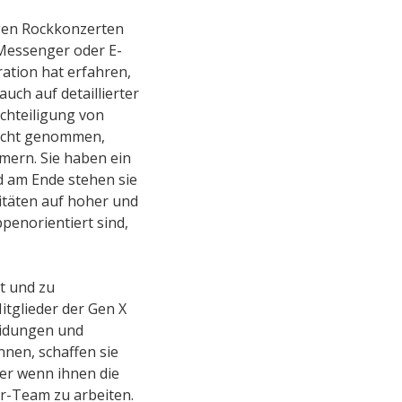
gen Rockkonzerten
 Messenger oder E-
ation hat erfahren,
uch auf detaillierter
achteiligung von
 Recht genommen,
mern. Sie haben ein
nd am Ende stehen sie
ritäten auf hoher und
penorientiert sind,
rt und zu
Mitglieder der Gen X
heidungen und
nnen, schaffen sie
er wenn ihnen die
r-Team zu arbeiten.