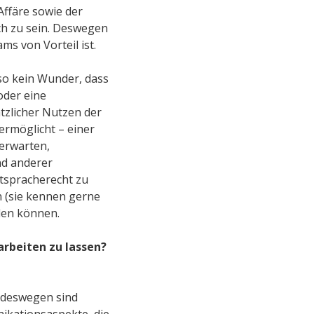
ffäre sowie der
ch zu sein. Deswegen
s von Vorteil ist.
lso kein Wunder, dass
 oder eine
tzlicher Nutzen der
ermöglicht – einer
erwarten,
nd anderer
tspracherecht zu
n (sie kennen gerne
den können.
rbeiten zu lassen?
, deswegen sind
ikationsaspekte, die