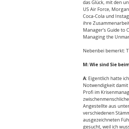
das Glück, mit den u
US Air Force, Morgan
Coca-Cola und Insta
ihre Zusammenarbeit 
Manager’s Guide to C
Managing the Unmana
Nebenbei bemerkt: T
M: Wie sind Sie be
A
: Eigentlich hatte 
Notwendigkeit damit b
Profi im Krisenmanag
zwischenmenschlichen
Angestellte aus unte
verschiedenen Stämme 
ausgezeichneten Füh
gesucht, weil ich w