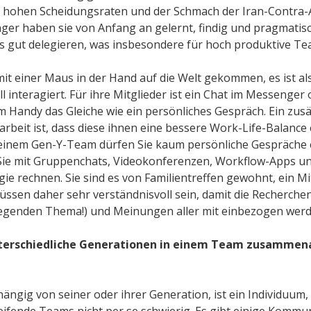
, hohen Scheidungsraten und der Schmach der Iran-Contra-A
nger haben sie von Anfang an gelernt, findig und pragmatis
 gut delegieren, was insbesondere für hoch produktive Team
 mit einer Maus in der Hand auf die Welt gekommen, es ist a
ll interagiert. Für ihre Mitglieder ist ein Chat im Messenger
m Handy das Gleiche wie ein persönliches Gespräch. Ein zusä
rbeit ist, dass diese ihnen eine bessere Work-Life-Balance 
 einem Gen-Y-Team dürfen Sie kaum persönliche Gespräche 
Sie mit Gruppenchats, Videokonferenzen, Workflow-Apps u
 rechnen. Sie sind es von Familientreffen gewohnt, ein Mi
ssen daher sehr verständnisvoll sein, damit die Recherche
liegenden Thema!) und Meinungen aller mit einbezogen wer
unterschiedliche Generationen in einem Team zusammena
hängig von seiner oder ihrer Generation, ist ein Individuum
fende Teams nicht per se schwierig. Es gibt einige Kommun