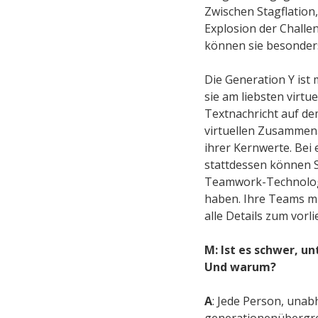
Zwischen Stagflation
Explosion der Challe
können sie besonders
Die Generation Y ist
sie am liebsten virtue
Textnachricht auf de
virtuellen Zusammena
ihrer Kernwerte. Bei
stattdessen können 
Teamwork-Technologie
haben. Ihre Teams mü
alle Details zum vor
M: Ist es schwer, 
Und warum?
A
: Jede Person, unab
generationenübergrei