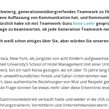
 schwierig, generationenübergreifendes Teamwork zu fö
gene Auffassung von Kommunikation hat, und Kommunik
Kürzlich habe ich mit Teamwork-Guru
Anne Loehr
gespro
Frage zu beantworten, ob jede Generation Teamwork neu
ich weiß schon einiges über Sie, aber würden Sie unsere
 Ithaca, New York, als Jüngstes von acht Kindern aufgewach
nell University’s School of Hotel Management (mit einer Un
en), bin ich nach Kenia gezogen, wo ich über 15 Jahre lang
n umweltfreundlichen Hotels und Safari-Unternehmen war. 
rt, dass authentische Beziehungen von Mut und Respekt gef
ste Frage können Sie etwas mehr über diese Erkenntnis lese
astronomiebetrieb verkauft hatte und wieder in die USA z
e Führungstrainerin, Vermittlerin und Unternehmensberaterin