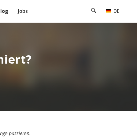
log
Jobs
DE
 messbares
ement
niert?
 Tests und
es
r
r Externe
nge passieren.