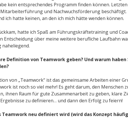
habe kein entsprechendes Programm finden können. Letzten
 Mitarbeiterführung und Nachwuchsförderung beschäftigt. I
nd ich hatte keinen, an den ich mich hätte wenden können.
urückkam, hatte ich Spaß am Führungskräftetraining und Coa
 Entscheidung über meine weitere berufliche Laufbahn war
 naheliegend.
hre Definition von Teamwork geben? Und warum haben Si
den?
finition von „Teamwork“ ist das gemeinsame Arbeiten einer Gr
work ist noch so viel mehr! Es geht darum, den Menschen 
en, ihnen Raum für gute Zusammenarbeit zu geben, klare Zie
rgebnisse zu definieren… und dann den Erfolg zu feiern!
s Teamwork neu definiert wird (wird das Konzept häufi