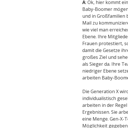
A
: Ok, hier kommt e
Baby-Boomer mögen d
und in Großfamilien 
Mail zu kommuniziere
wie viel man erreiche
Ebene. Ihre Mitglied
Frauen protestiert, s
damit die Gesetze ih
großes Ziel und sehen
als Sieger da. Ihre 
niedriger Ebene setz
arbeiten Baby-Boome
Die Generation X wird
individualistisch gese
arbeiten in der Regel
Ergebnissen. Sie arb
eine Menge. Gen-X-Te
Möglichkeit gegeben 