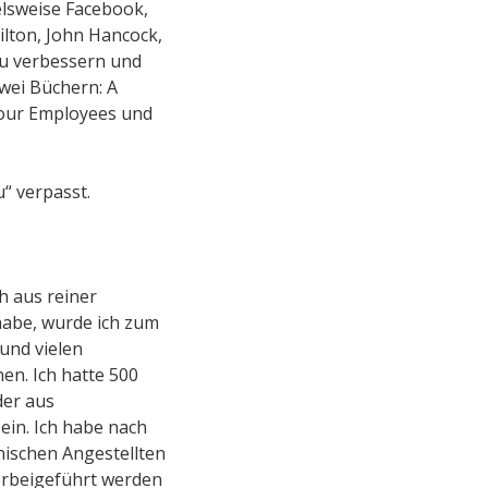
elsweise Facebook,
ilton, John Hancock,
zu verbessern und
zwei Büchern: A
Your Employees und
“ verpasst.
h aus reiner
 habe, wurde ich zum
und vielen
n. Ich hatte 500
der aus
 ein. Ich habe nach
ischen Angestellten
erbeigeführt werden