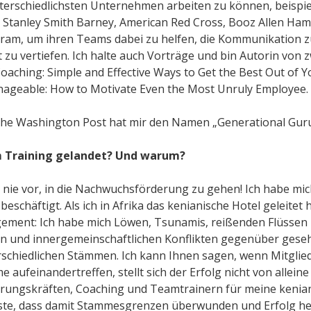
nterschiedlichsten Unternehmen arbeiten zu können, beispi
 Stanley Smith Barney, American Red Cross, Booz Allen Ham
gram, um ihren Teams dabei zu helfen, die Kommunikation 
zu vertiefen. Ich halte auch Vorträge und bin Autorin von 
oaching: Simple and Effective Ways to Get the Best Out of 
geable: How to Motivate Even the Most Unruly Employee.
he Washington Post hat mir den Namen „Generational Guru
im Training gelandet? Und warum?
ich nie vor, in die Nachwuchsförderung zu gehen! Ich habe mic
eschäftigt. Als ich in Afrika das kenianische Hotel geleitet
ement: Ich habe mich Löwen, Tsunamis, reißenden Flüssen 
 und innergemeinschaftlichen Konflikten gegenüber gesehe
rschiedlichen Stämmen. Ich kann Ihnen sagen, wenn Mitglie
aufeinandertreffen, stellt sich der Erfolg nicht von alleine
rungskräften, Coaching und Teamtrainern für meine kenian
usste, dass damit Stammesgrenzen überwunden und Erfolg h