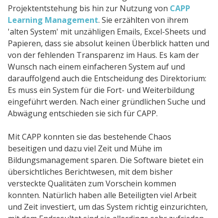
Kunden
Projektentstehung bis hin zur Nutzung von
CAPP
Learning Management
. Sie erzählten von ihrem
Kundenstamm
'alten System' mit unzähligen Emails, Excel-Sheets und
Cases
Papieren, dass sie absolut keinen Überblick hatten und
von der fehlenden Transparenz im Haus. Es kam der
Wunsch nach einem einfacheren System auf und
Defacto
darauffolgend auch die Entscheidung des Direktorium:
Es muss ein System für die Fort- und Weiterbildung
Über Uns
eingeführt werden. Nach einer gründlichen Suche und
Blog
Abwägung entschieden sie sich für CAPP.
Themen
Mit CAPP konnten sie das bestehende Chaos
Open Source
beseitigen und dazu viel Zeit und Mühe im
Bildungsmanagement sparen. Die Software bietet ein
Jobs
übersichtliches Berichtwesen, mit dem bisher
Kontakt
versteckte Qualitäten zum Vorschein kommen
konnten. Natürlich haben alle Beteiligten viel Arbeit
und Zeit investiert, um das System richtig einzurichten,