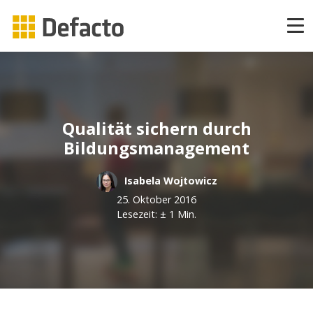
Produkte
CAPP Learning
Qualität sichern durch
CAPP Compliance
Bildungsmanagement
CAPP Compliance API
Isabela Wojtowicz
25. Oktober 2016
CAPP Quizzes
Lesezeit: ± 1 Min.
CAPP Agile Learning
CAPP Open Courses