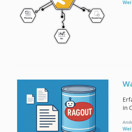
Wei
Wa
Erf
in 
Andr
Wei