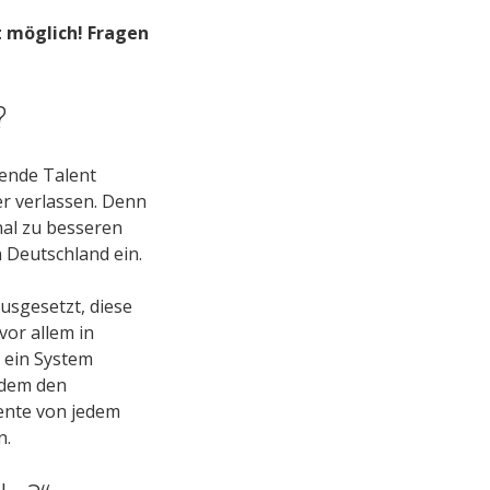
t möglich! Fragen
?
sende Talent
er verlassen. Denn
nal zu besseren
 Deutschland ein.
sgesetzt, diese
vor allem in
o ein System
dem den
lente von jedem
n.