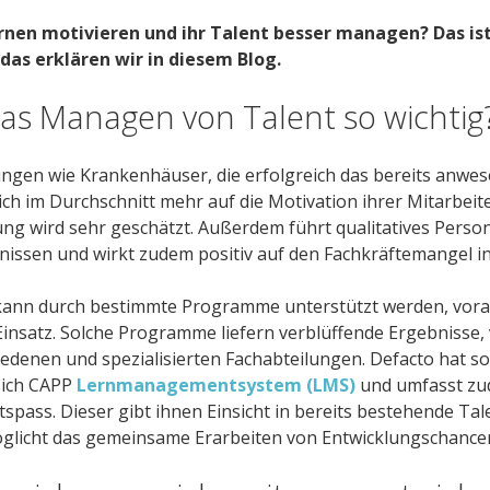
rnen motivieren und ihr Talent besser managen? Das is
 das erklären wir in diesem Blog.
as Managen von Talent so wichtig
ngen wie Krankenhäuser, die erfolgreich das bereits anwe
ich im Durchschnitt mehr auf die Motivation ihrer Mitarbeit
ung wird sehr geschätzt. Außerdem führt qualitatives Perso
ssen und wirkt zudem positiv auf den Fachkräftemangel in
nn durch bestimmte Programme unterstützt werden, vorau
Einsatz. Solche Programme liefern verblüffende Ergebnisse, 
iedenen und spezialisierten Fachabteilungen. Defacto hat s
 sich CAPP
Lernmanagementsystem (LMS)
und umfasst zu
spass. Dieser gibt ihnen Einsicht in bereits bestehende Ta
öglicht das gemeinsame Erarbeiten von Entwicklungschance