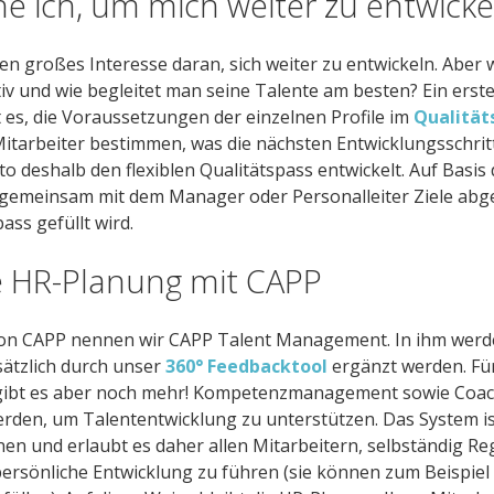
e ich, um mich weiter zu entwicke
en großes Interesse daran, sich weiter zu entwickeln. Aber 
iv und wie begleitet man seine Talente am besten? Ein erster
t es, die Voraussetzungen der einzelnen Profile im
Qualität
itarbeiter bestimmen, was die nächsten Entwicklungsschritt
 deshalb den flexiblen Qualitätspass entwickelt. Auf Basis 
 gemeinsam mit dem Manager oder Personalleiter Ziele abg
pass gefüllt wird.
e HR-Planung mit CAPP
 von CAPP nennen wir CAPP Talent Management. In ihm wer
sätzlich durch unser
360° Feedbacktool
ergänzt werden. Fü
ibt es aber noch mehr! Kompetenzmanagement sowie Coac
rden, um Talententwicklung zu unterstützen. Das System is
en und erlaubt es daher allen Mitarbeitern, selbständig Re
persönliche Entwicklung zu führen (sie können zum Beispiel