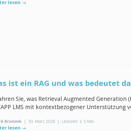
ter lesen →
s ist ein RAG und was bedeutet da
ahren Sie, was Retrieval Augmented Generation (
CAPP LMS mit kontextbezogener Unterstützung v
é Bruinink
|
30. März 2026
|
Lesezeit: ± 5 Min.
ter lesen →