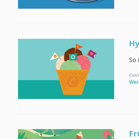
Hy
So 
Cus
Wei
Fr