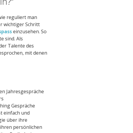
ln?“
wie reguliert man
 wichtiger Schritt
spass
einzusehen. So
e sind. Als
der Talente des
esprochen, mit denen
den Jahresgespräche
rs
hing Gespräche
t einfach und
gie über ihre
 ihren persönlichen