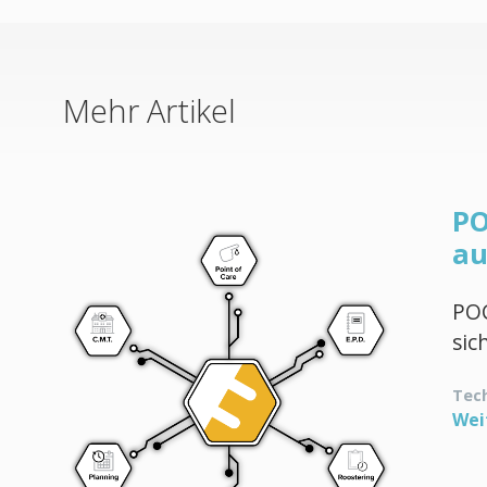
Mehr Artikel
PO
au
POC
sic
Tec
Wei