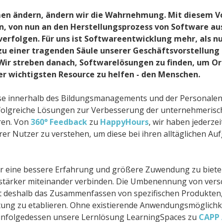
en ändern, ändern wir die Wahrnehmung. Mit diesem Vo
n, von nun an den Herstellungsprozess von Software au
verfolgen. Für uns ist Softwareentwicklung mehr, als n
t zu einer tragenden Säule unserer Geschäftsvorstellun
Wir streben danach, Softwarelösungen zu finden, um O
er wichtigsten Resource zu helfen - den Menschen.
ise innerhalb des Bildungsmanagements und der Personalen
rfolgreiche Lösungen zur Verbesserung der unternehmeris
eren. Von
360° Feedback
zu
HappyHours
, wir haben jederzei
r Nutzer zu verstehen, um diese bei ihren alltäglichen Au
 eine bessere Erfahrung und größere Zuwendung zu bieten
 stärker miteinander verbinden. Die Umbenennung von ver
t deshalb das Zusammenfassen von spezifischen Produkten
tung zu etablieren. Ohne existierende Anwendungsmöglichk
r infolgedessen unsere Lernlösung LearningSpaces zu
CAPP 