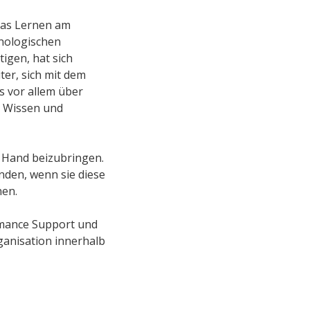
 Das Lernen am
nologischen
igen, hat sich
ter, sich mit dem
 vor allem über
m Wissen und
r Hand beizubringen.
inden, wenn sie diese
nen.
rmance Support und
ganisation innerhalb