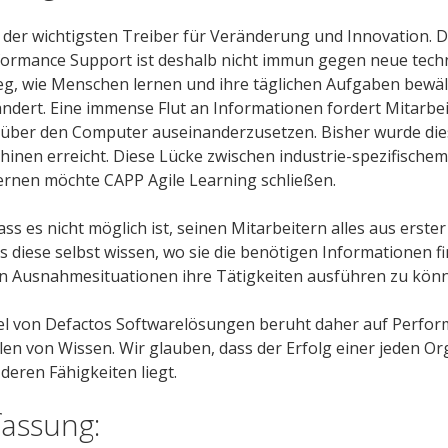
r der wichtigsten Treiber für Veränderung und Innovation.
formance Support ist deshalb nicht immun gegen neue tech
g, wie Menschen lernen und ihre täglichen Aufgaben bewält
ändert. Eine immense Flut an Informationen fordert Mitarbei
über den Computer auseinanderzusetzen. Bisher wurde dies
inen erreicht. Diese Lücke zwischen industrie-spezifische
rnen möchte CAPP Agile Learning schließen.
ss es nicht möglich ist, seinen Mitarbeitern alles aus erste
s diese selbst wissen, wo sie die benötigen Informationen f
in Ausnahmesituationen ihre Tätigkeiten ausführen zu kön
iel von Defactos Softwarelösungen beruht daher auf Perfo
len von Wissen. Wir glauben, dass der Erfolg einer jeden Or
deren Fähigkeiten liegt.
assung: