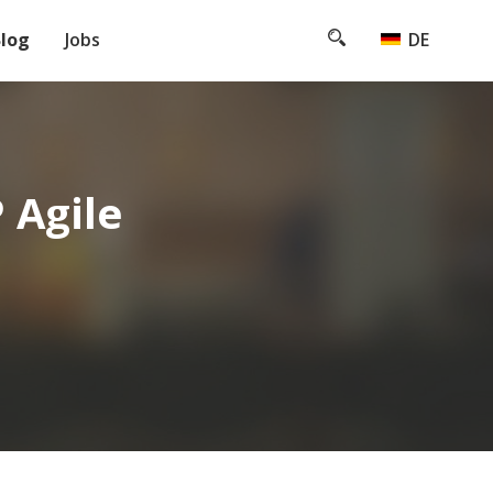
log
Jobs
DE
 messbares
ement
 Agile
 Tests und
es
r
r Externe