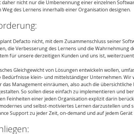
t daher nicht nur die Umbenennung einer einzelnen Softwar
 Weg des Lernens innerhalb einer Organisation designen.
orderung:
 plant Defacto nicht, mit dem Zusammenschluss seiner Sof
nen, die Verbesserung des Lernens und die Wahrnehmung de
m für unsere derzeitigen Kunden und uns ist, weiterzuent
sches Gleichgewicht von Lösungen entwickeln wollen, umfas
 Bedürfnisse klein- und mittelständiger Unternehmen. Wir 
r das Management einräumen, also auch die übersichtliche 
estalten. So sollen diese einfach zu implementieren und be
en Feinheiten einer jeden Organisation explizit darin berüc
ein modernes und selbst-motiviertes Lernen darzustellen und 
ce Support zu jeder Zeit, on-demand und auf jedem Gerät 
liegen: