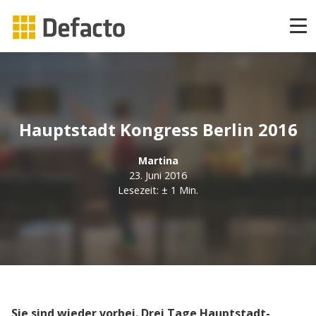
Produkte
CAPP Learning
Hauptstadt Kongress Berlin 2016
CAPP Compliance
Martina
CAPP Compliance API
23. Juni 2016
Lesezeit: ± 1 Min.
CAPP Quizzes
CAPP Agile Learning
CAPP Open Courses
Sie sind wieder vorbei. Drei Tage Hauptstadt-