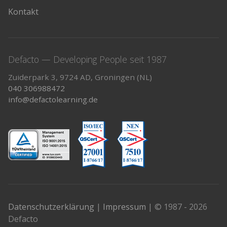
Kontakt
Defacto — Developing People seit 1987
Zuiderpark 3, 9724 AD, Groningen (NL)
040 306988472
info@defactolearning.de
Datenschutzerklärung
|
Impressum
| © 1987 - 2026
Defacto