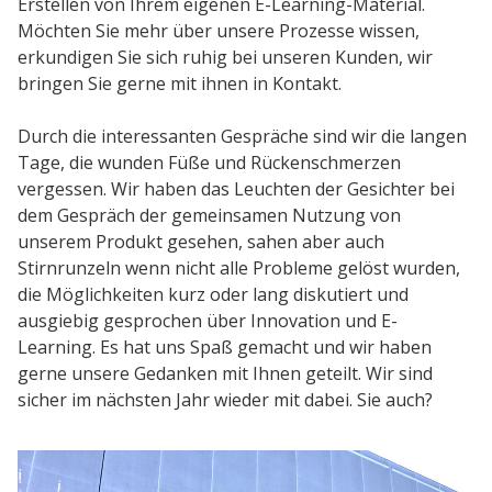
Erstellen von Ihrem eigenen E-Learning-Material.
Kunden
Möchten Sie mehr über unsere Prozesse wissen,
Kundenstamm
erkundigen Sie sich ruhig bei unseren Kunden, wir
bringen Sie gerne mit ihnen in Kontakt.
Cases
Durch die interessanten Gespräche sind wir die langen
Tage, die wunden Füße und Rückenschmerzen
Defacto
vergessen. Wir haben das Leuchten der Gesichter bei
Über Uns
dem Gespräch der gemeinsamen Nutzung von
unserem Produkt gesehen, sahen aber auch
Blog
Stirnrunzeln wenn nicht alle Probleme gelöst wurden,
Themen
die Möglichkeiten kurz oder lang diskutiert und
ausgiebig gesprochen über Innovation und E-
Open Source
Learning. Es hat uns Spaß gemacht und wir haben
Jobs
gerne unsere Gedanken mit Ihnen geteilt. Wir sind
sicher im nächsten Jahr wieder mit dabei. Sie auch?
Kontakt