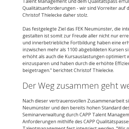
Talent Management und dem Qualitätspass erfül
Qualitätsanforderungen - wir sind Vorreiter auf
Christof Thielecke daher stolz.
Das festgelegte Ziel das FEK Neumünster, die int
gestalten ist somit zur Freude aller nicht nur er
und innerbetriebliche Fortbildung haben eine erh
inzwischen mehr als 1100 abgebildeten Kursen si
erhöht als auch die Kursauslastungen optimiert w
einzusparen und haben durch die erhöhte Effizi
beigetragen." berichtet Christof Thielecke.
Der Weg zusammen geht we
Nach dieser vertrauensvollen Zusammenarbeit sin
Neumünster und den bereits hohen Standard des
Seminarverwaltung durch CAPP Talent Manageme
Anforderungen mithilfe des CAPP Qualitätspasses
Talentmanagement fest integriert werden. "Wir p