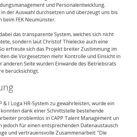
Bildungsmanagement und Personalentwicklung.
n in der Auswahl durchsetzen und überzeugt uns bis
in beim FEK Neumünster.
abei das transparente System, welches sich nicht
ete, sondern laut Christof Thielecke auch eine
So erfreute sich das Projekt breiter Zustimmung im
lten die Vorgesetzten mehr Kontrolle und Einsicht in
der anderen Seite wurden Einwände des Betriebsrats
e berücksichtigt.
ung
P & I Loga HR-System zu gewährleisten, wurde ein
 konnten dank einer Schnittstelle bestehende
tarbeiter problemlos in CAPP Talent Management un
n jedoch für einen entsprechenden Datenaustausch
nge und vertrauensvolle Zusammenarbeit: "Die